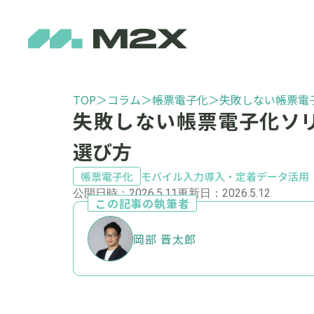
TOP
＞
コラム
＞
帳票電子化
＞
失敗しない帳票電
失敗しない帳票電子化ソ
選び方
帳票電子化
モバイル入力
導入・定着
データ活用
公開日時：2026.5.11
更新日：2026.5.12
この記事の執筆者
岡部 晋太郎