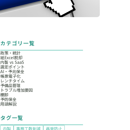
カテゴリ一覧
政策・統計
紙Excel脱却
内製 vs SaaS
選定ポイント
AI・予兆保全
帳票電子化
レンチタイム
予備品管理
トラブル増加要因
棚卸
予防保全
用語解説
タグ一覧
内製
事務工数削減
再発防止