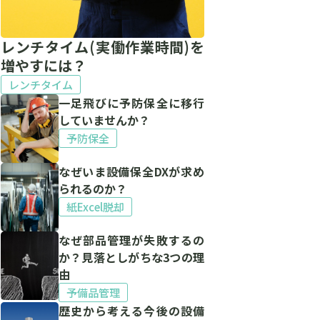
で
レンチタイム(実働作業時間)を
増やすには？
セ
レンチタイム
一足飛びに予防保全に移行
していませんか？
予防保全
なぜいま設備保全DXが求め
られるのか？
紙Excel脱却
なぜ部品管理が失敗するの
か？見落としがちな3つの理
由
予備品管理
歴史から考える今後の設備