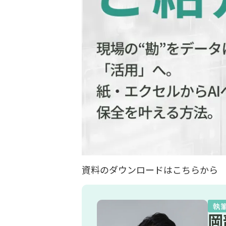
資料のダウンロードは
こちら
から
執
岡