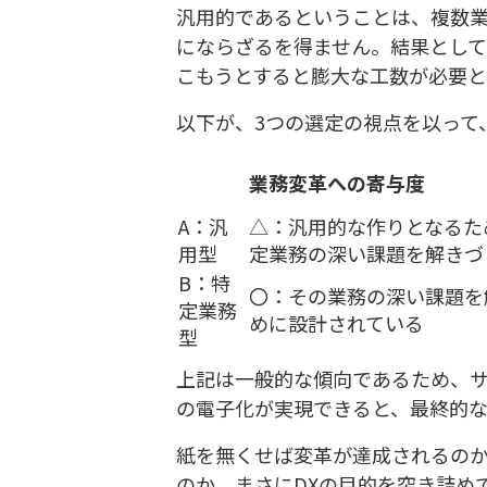
汎用的であるということは、複数
にならざるを得ません。結果とし
こもうとすると膨大な工数が必要と
以下が、3つの選定の視点を以って
業務変革への寄与度
A：汎
△：汎用的な作りとなるた
用型
定業務の深い課題を解きづ
B：特
〇：その業務の深い課題を
定業務
めに設計されている
型
上記は一般的な傾向であるため、
の電子化が実現できると、最終的
紙を無くせば変革が達成されるの
のか。まさにDXの目的を突き詰め