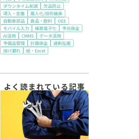
ダウンタイム削減
欠品防止
導入・定着
属人化/技術継承
自動車部品
食品・飲料
OEE
モバイル入力
帳票電子化
予兆保全
AI活用
CMMS
データ活用
予備品管理
計画保全
過剰在庫
抜け漏れ
紙・Excel
よく読まれている記事