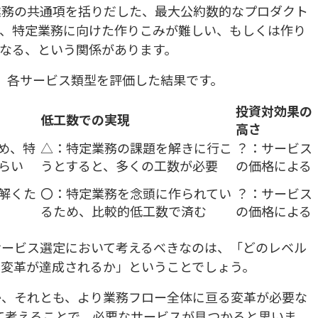
業務の共通項を括りだした、最大公約数的なプロダクト
て、特定業務に向けた作りこみが難しい、もしくは作り
なる、という関係があります。
、各サービス類型を評価した結果です。
投資対効果の
低工数での実現
高さ
め、特
△：特定業務の課題を解きに行こ
？：サービス
らい
うとすると、多くの工数が必要
の価格による
解くた
〇：特定業務を念頭に作られてい
？：サービス
るため、比較的低工数で済む
の価格による
サービス選定において考えるべきなのは、「どのレベル
な変革が達成されるか」ということでしょう。
か、それとも、より業務フロー全体に亘る変革が必要な
て考えることで、必要なサービスが見つかると思いま