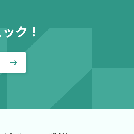
ェック！
見る