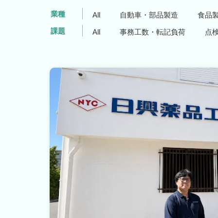
業種
All
自動車・部品製造
食品
課題
All
事務工数・転記負荷
点