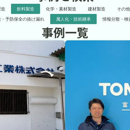
製造
飲料製造
化学・素材製造
建材製造
その他
検・予防保全の抜け漏れ
属人化・技術継承
情報分散・検
事例一覧