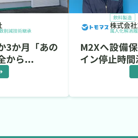
飲料製造
社
株式会社
数削減
技術継承
属人化解消
履
か3か月「あの
M2Xへ設備
から...
イン停止時間