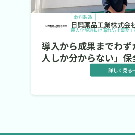
飲料製造
日興薬品工業株式会
属人化解消
抜け漏れ防止
事務工
導入から成果までわず
人しか分からない」保全
詳しく見る