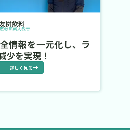
友桝飲料
歴参照
新人教育
保全情報を一元化し、ラ
減少を実現！
詳しく見る