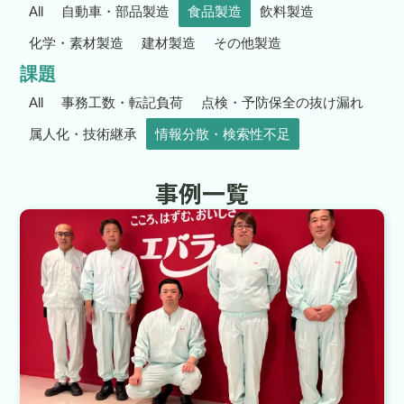
All
自動車・部品製造
食品製造
飲料製造
化学・素材製造
建材製造
その他製造
課題
All
事務工数・転記負荷
点検・予防保全の抜け漏れ
属人化・技術継承
情報分散・検索性不足
事例一覧