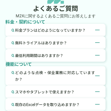
よくあるご質問
M2Xに関するよくあるご質問にお答えします
料金・契約について
料金プランはどのようになっていますか？
Q.
ご利用いただく機能やユーザー数などをお伺いしたう
A.
無料トライアルはありますか？
Q.
えで、個別にお見積りをご案内しております。料金体
系の詳細につきましては、ぜひお問い合わせフォーム
可能です。是非、お問い合わせフォームよりご連絡く
A.
最低利用期間はありますか？
Q.
よりお気軽にお問い合わせください。
ださい。
機能について
最低利用期間は12か月です。
A.
どのような点検・保全業務に対応しています
Q.
か？
トラブル記録・修理依頼管理・日常点検・予備品管理
A.
スマホやタブレットで使えますか？
Q.
など、設備保全業務を幅広くカバーしています。帳票
や入力項目のカスタマイズにも対応しているため、現
M2Xはブラウザ上で動作するWebアプリですので、イ
A.
既存のExcelデータを取り込めますか？
Q.
場ごとの業務フローに合わせてご利用いただけます。
ンターネットを閲覧可能なすべての端末（スマートフ