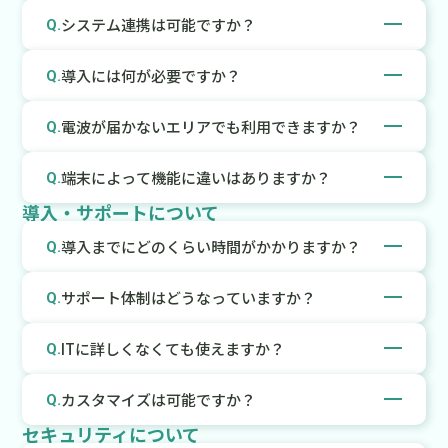
詳細につきましては、ぜひお問い合わせフォームより
ォン、タブレット、PC等）でご利用いただけます。
CSV形式のファイルインポートに対応しています。詳
A.
システム連携は可能ですか？
Q.
お気軽にお問い合わせください。
細につきましては、ぜひお問い合わせフォームよりお
気軽にお問い合わせください。
可能です。M2XはAPI連携に対応しており、基幹システ
A.
導入には何が必要ですか？
Q.
ムやPLCなどとのデータ連携ができます。
端末とインターネット接続環境があれば、すぐにご利
A.
電波が届かないエリアでも利用できますか？
Q.
用開始いただけます。
一部機能は制限されますが、オフラインで入力可能で
A.
端末によって機能に違いはありますか？
Q.
す。
導入・サポートについて
通信環境に戻ると、データをまとめて送信できます。
基本的に端末を問わずご利用いただけます。
A.
ただし、CSVダウンロードやQRコード印刷など一部機
導入までにどのくらい時間がかかりますか？
Q.
能はPCでの利用となります。
ご契約からご利用開始までの期間は平均1カ月程度で
A.
サポート体制はどうなっていますか？
Q.
す。
平日の9時から18時までWeb会議やお電話、Eメールな
A.
ITに詳しくなくても使えますか？
Q.
どからお問い合わせでき、専任の担当者が対応いたし
ます。
問題ありません。M2Xはスマートフォンやタブレット
A.
カスタマイズは可能ですか？
Q.
から直感的に操作できる設計になっており、現場のス
セキュリティについて
タッフでも無理なくお使いいただけます。導入時のサ
帳票はお客様のご要望に応じたカスタマイズ可能で
A.