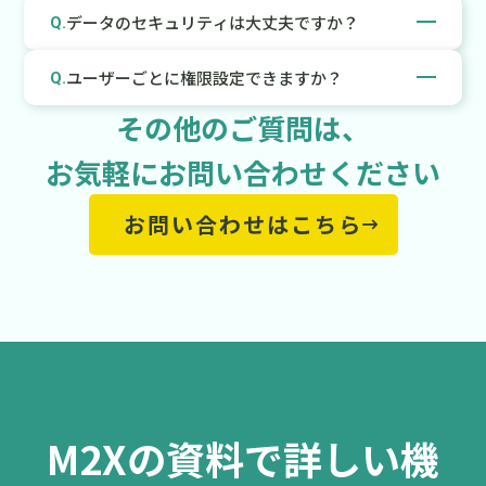
ポートも充実していますので、お気軽にご相談くださ
す。
データのセキュリティは大丈夫ですか？
Q.
い。
情報セキュリティマネジメントシステム（ISMS）の国
A.
ユーザーごとに権限設定できますか？
Q.
際規格である「ISO/IEC 27001:2022（JIS Q
27001:2023）」の認証を取得し、データの暗号化や監
その他のご質問は、
ユーザーごとに権限を設定できます。役割に応じた複
A.
視ログの取得など、安全性の高い環境をご提供してお
数の権限レベルをご用意しています。詳細につきまし
お気軽にお問い合わせください
ります。ご要望に応じて、IPアドレス制限や多要素認
ては、ぜひお問い合わせフォームよりお気軽にお問い
証にも対応しております。
合わせください。
お問い合わせはこちら
M2Xの資料で詳しい機