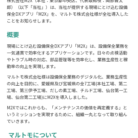
株式会社M2X（本社：東京都中央区、代表取締役：岡部晋太
郎）（以下「当社」）は、当社が提供する現場にとけ込む設備
保全DXアプリ「M2X」を、マルトモ株式会社様が全社導入した
ことをお知らせします。
概要
現場にとけ込む設備保全DXアプリ「M2X」は、設備保全業務を
一気通貫で効率化するアプリケーションです。日々の点検活動
やトラブル時の対応、部品管理等を効率化し、業務生産性と稼
動率の向上を実現します。
マルトモ株式会社様は設備保全業務のデジタル化、業務生産性
の向上を目的に、愛媛県及び宮城県の全7工場(本社工場、第二
工場、第三伊予工場、だしの素工場、チルド工場、仙台第一工
場、仙台第二工場)にM2Xを導入しました。
M2Xではこれからも、「メンテナンスの価値を再定義する」と
いうミッションを実現するために、組織一丸となって取り組ん
でいきます。
マルトモについて