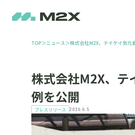
TOP
＞
ニュース
＞
株式会社M2X、テイケイ気化
株式会社M2X、
例を公開
プレスリリース
2026.6.5