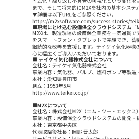
イム化・繰り返し不具合の可視化という変化を
まで、そして将来的にM2Xを社内の基本シス
▼詳細は以下URLをご参照ください。
https://m2xsoftware.com/success-stories/teik
■現場にとけ込む設備保全クラウドシステム「M
M2Xは、製造現場の設備保全業務を一気通貫
をスマートフォン・タブレットで完結でき、蓄
継続的な改善を支援します。テイケイ気化器様
心に幅広くご導入いただいております。
■ テイケイ気化器株式会社について
会社名：テイケイ気化器株式会社
事業内容：気化器、バルブ、燃料ポンプ等製造
本社：愛知県豊田市
創立：1953年5月
http://www.teikei.co.jp/
■M2Xについて
会社名：株式会社M2X（エム・ツー・エックス
事業内容：設備保全クラウドシステムの開発・
本社：東京都中央区
代表取締役社長：岡部 晋太郎
サービスサイト：
https://m2xsoftware.com