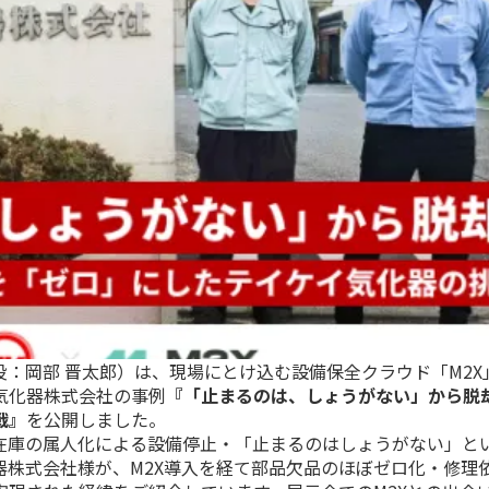
役：岡部 晋太郎）は、現場にとけ込む設備保全クラウド「M2X
気化器株式会社の事例
『「止まるのは、しょうがない」から脱
戦』
を公開しました。
品在庫の属人化による設備停止・「止まるのはしょうがない」と
器株式会社様が、M2X導入を経て部品欠品のほぼゼロ化・修理