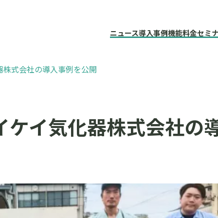
ニュース
導入事例
機能
料金
セミ
器株式会社の導入事例を公開
テイケイ気化器株式会社の