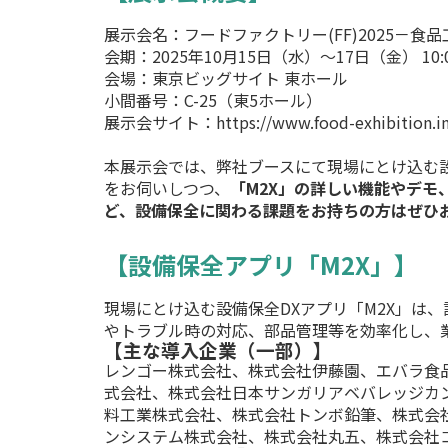
展示会名：フードファクトリー(FF)2025－
会期：2025年10月15日（水）～17日（金） 10:0
会場：東京ビッグサイト 東ホール
小間番号：C-25（東5ホール）
展示会サイト：
https://www.food-exhibition.in
本展示会では、弊社ブースにて現場にとけ込む設
をお伺いしつつ、
「M2X」の詳しい機能やデモ
ど、設備保全に関わる課題をお持ちの方はぜひ
【設備保全アプリ「M2X」】
現場にとけ込む設備保全DXアプリ「M2X」は
やトラブル時の対応、部品管理等を効率化し、
【主な導入企業（一部）】
レンゴー株式会社、株式会社伊藤園、エバラ食
式会社、株式会社日本サンガリアベバレッジカ
料工業株式会社、株式会社トンボ鉛筆、株式会
ンシステム株式会社、株式会社丸五、株式会社