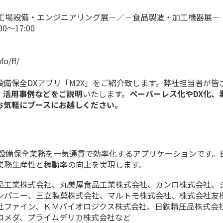
食品工場設備・エンジニアリング展－／－食品製造・加工機器展－
0～17:00
fo/ff/
備保全DXアプリ「M2X」をご紹介致します。弊社担当者が皆
、活用事例などをご説明
いたします。
ペーパーレス化やDX化、
お気軽にブースにお越しください。
、設備保全業務を一気通貫で効率化するアプリケーションです。
業務生産性と稼動率の向上を実現します。
品工業株式会社、丸美屋食品工業株式会社、カンロ株式会社、
ンパニー、三立製菓株式会社、マルトモ株式会社、株式会社友
社ファイン、ＫＭバイオロジクス株式会社、日鉄精圧品株式会
コメダ、プライムデリカ株式会社など