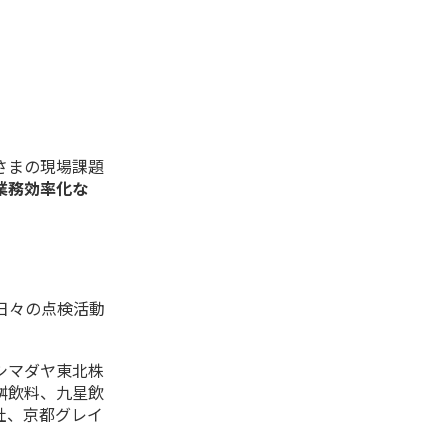
さまの現場課題
業務効率化な
日々の点検活動
シマダヤ東北株
桝飲料、九星飲
社、京都グレイ