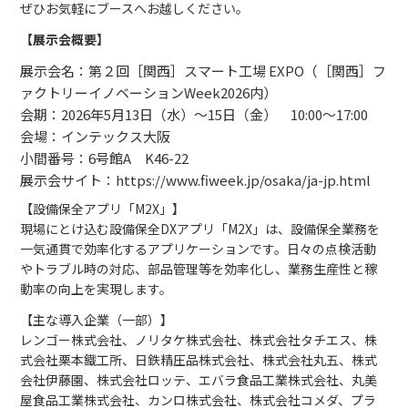
ぜひお気軽にブースへお越しください。
【展示会概要】
展示会名：第２回［関西］スマート工場 EXPO（［関西］フ
ァクトリーイノベーションWeek2026内）
会期：2026年5月13日（水）〜15日（金） 10:00〜17:00
会場：インテックス大阪
小間番号：6号館A K46-22
展示会サイト：
https://www.fiweek.jp/osaka/ja-jp.html
【設備保全アプリ「M2X」】
現場にとけ込む設備保全DXアプリ「M2X」は、設備保全業務を
一気通貫で効率化するアプリケーションです。日々の点検活動
やトラブル時の対応、部品管理等を効率化し、業務生産性と稼
動率の向上を実現します。
【主な導入企業（一部）】
レンゴー株式会社、ノリタケ株式会社、株式会社タチエス、株
式会社栗本鐵工所、日鉄精圧品株式会社、株式会社丸五、株式
会社伊藤園、株式会社ロッテ、エバラ食品工業株式会社、丸美
屋食品工業株式会社、カンロ株式会社、株式会社コメダ、プラ