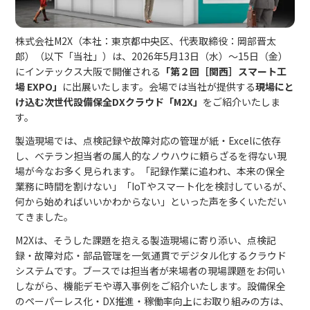
株式会社M2X（本社：東京都中央区、代表取締役：岡部晋太
郎）（以下「当社」）は、2026年5月13日（水）～15日（金）
にインテックス大阪で開催される
「第２回［関西］スマート工
場 EXPO」
に出展いたします。会場では当社が提供する
現場にと
け込む次世代設備保全DXクラウド「M2X」
をご紹介いたしま
す。
製造現場では、点検記録や故障対応の管理が紙・Excelに依存
し、ベテラン担当者の属人的なノウハウに頼らざるを得ない現
場が今なお多く見られます。「記録作業に追われ、本来の保全
業務に時間を割けない」「IoTやスマート化を検討しているが、
何から始めればいいかわからない」といった声を多くいただい
てきました。
M2Xは、そうした課題を抱える製造現場に寄り添い、点検記
録・故障対応・部品管理を一気通貫でデジタル化するクラウド
システムです。ブースでは担当者が来場者の現場課題をお伺い
しながら、機能デモや導入事例をご紹介いたします。設備保全
のペーパーレス化・DX推進・稼働率向上にお取り組みの方は、