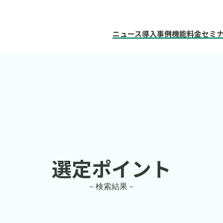
ニュース
導入事例
機能
料金
セミ
選定ポイント
－検索結果－