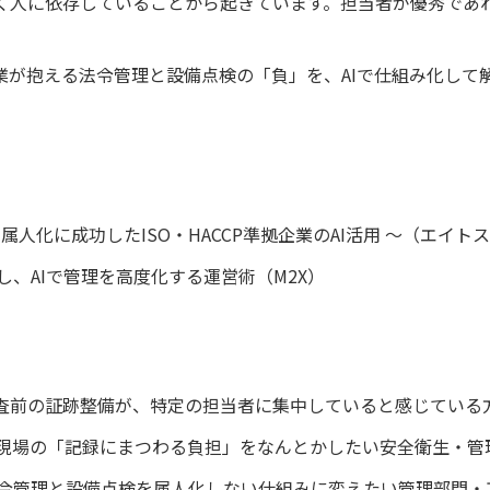
く人に依存していることから起きています。担当者が優秀であ
拠企業が抱える法令管理と設備点検の「負」を、AIで仕組み化し
属人化に成功したISO・HACCP準拠企業のAI活用 〜（エイト
、AIで管理を高度化する運営術（M2X）
や監査前の証跡整備が、特定の担当者に集中していると感じている
現場の「記録にまつわる負担」をなんとかしたい安全衛生・管理
令管理と設備点検を属人化しない仕組みに変えたい管理部門・