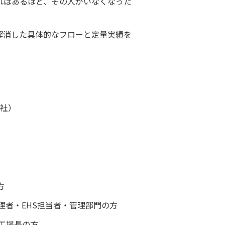
ればあるほど、その人がいなくなった
て解消した具体的なフローと定量実績を
ス社）
方
者・EHS担当者・管理部門の方
工場長の方