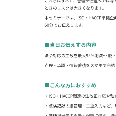
これらはすべて、管理が仕組みではな
ときのリスクは大きくなります。
本セミナーでは、ISO・HACCP準
60分でお伝えします。
■当日お伝えする内容
法令対応の工数を最大95%削減〜 脱・
点検・承認・情報蓄積をスマホで完結し
■こんな方におすすめ
・ISO・HACCP関連の法改正対応
・点検記録の紙管理・二重入力など、
・熟練担当者の異動・退職に備え、法