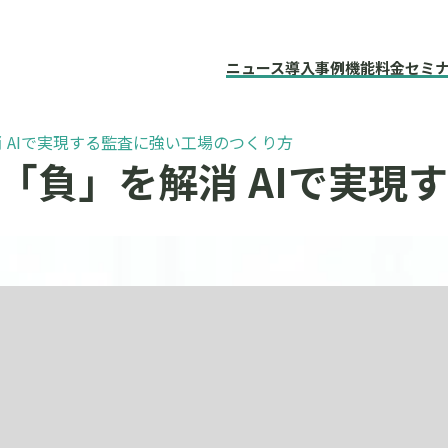
ニュース
導入事例
機能
料金
セミ
解消 AIで実現する監査に強い工場のつくり方
応の「負」を解消 AIで実