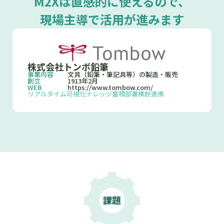
M2Xは直感的に使えるので、
現場主導で活用が進みます
株式会社トンボ鉛筆
事業内容
文具（鉛筆・筆記具等）の製造・販売
創立
1913年2月
WEB
https://www.tombow.com/
リアルタイム可視化
ナレッジ蓄積
部署横断連携
課題