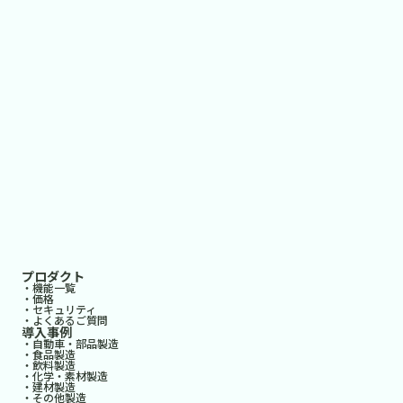
プロダクト
・機能一覧
・価格
・セキュリティ
・よくあるご質問
導入事例
・自動車・部品製造
・食品製造
・飲料製造
・化学・素材製造
・建材製造
・その他製造