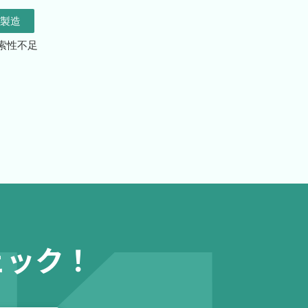
製造
索性不足
ェック！