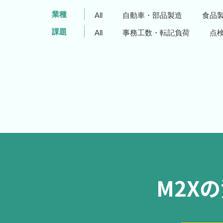
業種
All
自動車・部品製造
食品
課題
All
事務工数・転記負荷
点
M2X