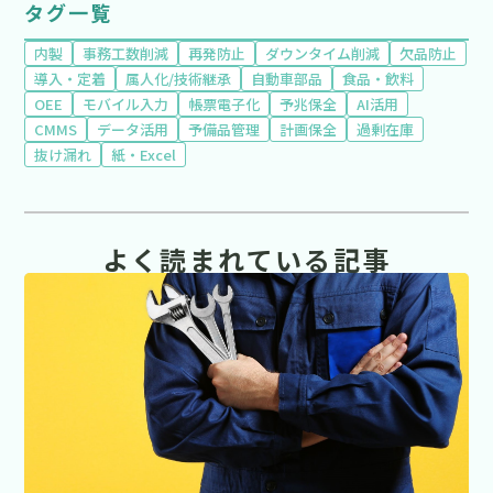
タグ一覧
内製
事務工数削減
再発防止
ダウンタイム削減
欠品防止
導入・定着
属人化/技術継承
自動車部品
食品・飲料
OEE
モバイル入力
帳票電子化
予兆保全
AI活用
CMMS
データ活用
予備品管理
計画保全
過剰在庫
抜け漏れ
紙・Excel
よく読まれている記事