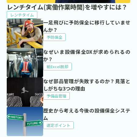
レンチタイム(実働作業時間)を増やすには？
レンチタイム
一足飛びに予防保全に移行していませ
んか？
予防保全
なぜいま設備保全DXが求められるの
か？
紙Excel脱却
なぜ部品管理が失敗するのか？見落と
しがちな3つの理由
予備品管理
歴史から考える今後の設備保全システ
ム
選定ポイント