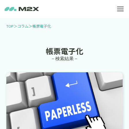
TOP
＞
コラム
＞
帳票電子化
帳票電子化
－検索結果－