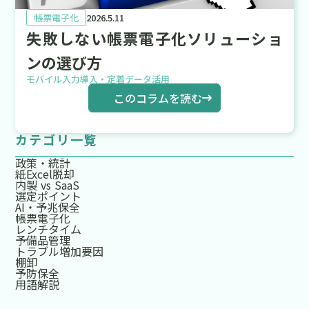
帳票電子化
2026.5.11
失敗しない帳票電子化ソリューショ
ンの選び方
モバイル入力
導入・定着
データ活用
このコラムを読む
カテゴリ一覧
政策・統計
紙Excel脱却
内製 vs SaaS
選定ポイント
AI・予兆保全
帳票電子化
レンチタイム
予備品管理
トラブル増加要因
棚卸
予防保全
用語解説