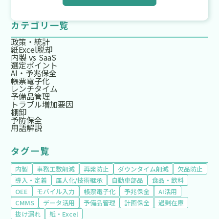
カテゴリ一覧
政策・統計
紙Excel脱却
内製 vs SaaS
選定ポイント
AI・予兆保全
帳票電子化
レンチタイム
予備品管理
トラブル増加要因
棚卸
予防保全
用語解説
タグ一覧
内製
事務工数削減
再発防止
ダウンタイム削減
欠品防止
導入・定着
属人化/技術継承
自動車部品
食品・飲料
OEE
モバイル入力
帳票電子化
予兆保全
AI活用
CMMS
データ活用
予備品管理
計画保全
過剰在庫
抜け漏れ
紙・Excel