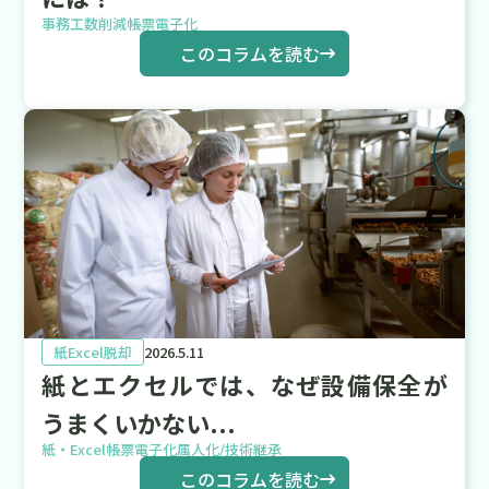
事務工数削減
帳票電子化
このコラムを読む
紙Excel脱却
2026.5.11
紙とエクセルでは、なぜ設備保全が
うまくいかない...
紙・Excel
帳票電子化
属人化/技術継承
このコラムを読む