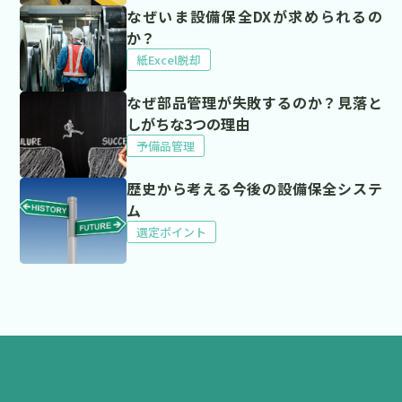
なぜいま設備保全DXが求められるの
か？
紙Excel脱却
なぜ部品管理が失敗するのか？見落と
しがちな3つの理由
予備品管理
歴史から考える今後の設備保全システ
ム
選定ポイント