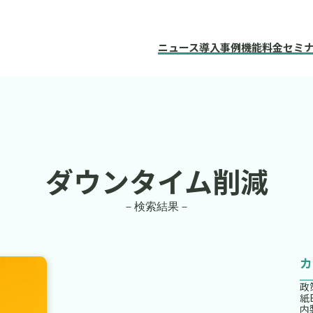
ニュース
導入事例
機能
料金
セミ
ダウンタイム削減
－検索結果－
政
紙
内製