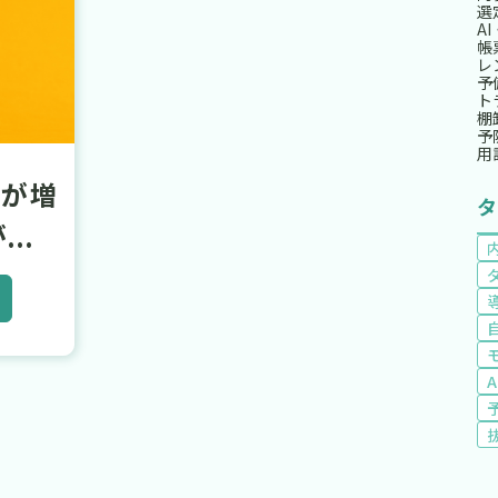
選
A
帳
レ
予
ト
棚
予
用
が増
..