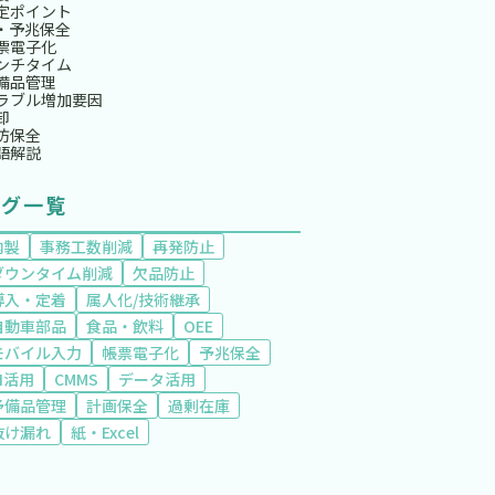
定ポイント
I・予兆保全
票電子化
ンチタイム
備品管理
ラブル増加要因
卸
防保全
語解説
タグ一覧
内製
事務工数削減
再発防止
ダウンタイム削減
欠品防止
導入・定着
属人化/技術継承
自動車部品
食品・飲料
OEE
モバイル入力
帳票電子化
予兆保全
AI活用
CMMS
データ活用
予備品管理
計画保全
過剰在庫
抜け漏れ
紙・Excel