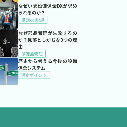
なぜいま設備保全DXが求め
られるのか？
紙Excel脱却
なぜ部品管理が失敗するの
か？見落としがちな3つの理
由
予備品管理
歴史から考える今後の設備
保全システム
選定ポイント