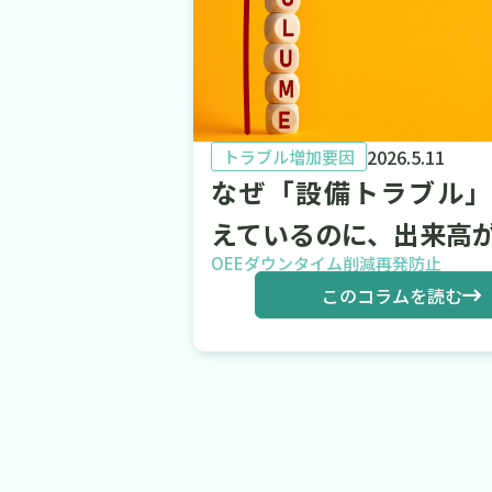
2026.5.11
トラブル増加要因
なぜ「設備トラブル」
えているのに、出来高が.
OEE
ダウンタイム削減
再発防止
このコラムを読む