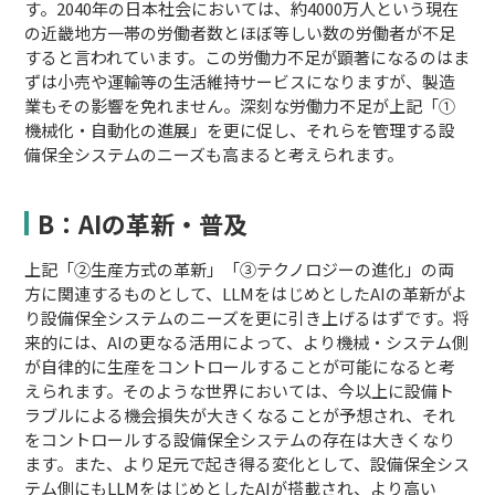
す。2040年の日本社会においては、約4000万人という現在
の近畿地方一帯の労働者数とほぼ等しい数の労働者が不足
すると言われています。この労働力不足が顕著になるのはま
ずは小売や運輸等の生活維持サービスになりますが、製造
業もその影響を免れません。深刻な労働力不足が上記「①
機械化・自動化の進展」を更に促し、それらを管理する設
備保全システムのニーズも高まると考えられます。
B：AIの革新・普及
上記「②生産方式の革新」「③テクノロジーの進化」の両
方に関連するものとして、LLMをはじめとしたAIの革新がよ
り設備保全システムのニーズを更に引き上げるはずです。将
来的には、AIの更なる活用によって、より機械・システム側
が自律的に生産をコントロールすることが可能になると考
えられます。そのような世界においては、今以上に設備ト
ラブルによる機会損失が大きくなることが予想され、それ
をコントロールする設備保全システムの存在は大きくなり
ます。また、より足元で起き得る変化として、設備保全シス
テム側にもLLMをはじめとしたAIが搭載され、より高い