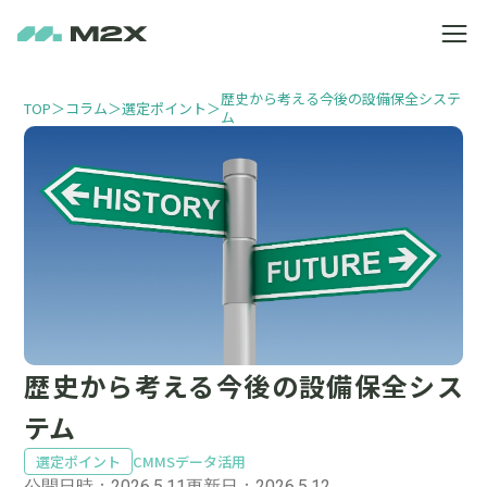
歴史から考える今後の設備保全システ
TOP
＞
コラム
＞
選定ポイント
＞
ム
歴史から考える今後の設備保全シス
テム
選定ポイント
CMMS
データ活用
公開日時：2026.5.11
更新日：2026.5.12