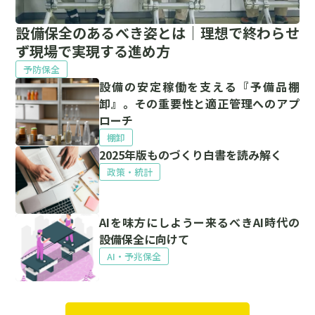
設備保全のあるべき姿とは｜理想で終わらせ
ず現場で実現する進め方
予防保全
設備の安定稼働を支える『予備品棚
卸』。その重要性と適正管理へのアプ
ローチ
棚卸
2025年版ものづくり白書を読み解く
政策・統計
AIを味方にしようー来るべきAI時代の
設備保全に向けて
AI・予兆保全