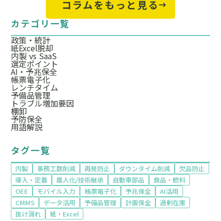
コラムをもっと見る
カテゴリ一覧
政策・統計
紙Excel脱却
内製 vs SaaS
選定ポイント
AI・予兆保全
帳票電子化
レンチタイム
予備品管理
トラブル増加要因
棚卸
予防保全
用語解説
タグ一覧
内製
事務工数削減
再発防止
ダウンタイム削減
欠品防止
導入・定着
属人化/技術継承
自動車部品
食品・飲料
OEE
モバイル入力
帳票電子化
予兆保全
AI活用
CMMS
データ活用
予備品管理
計画保全
過剰在庫
抜け漏れ
紙・Excel